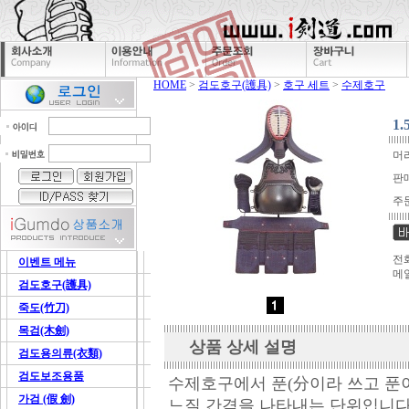
HOME
>
검도호구(護具)
>
호구 세트
>
수제호구
1
머리
판
주
전화
이벤트 메뉴
메
검도호구(護具)
죽도(竹刀)
목검(木劍)
상품 상세 설명
검도용의류(衣類)
검도보조용품
수제호구에서 푼(分이라 쓰고 푼
가검 (假 劍)
느질 간격을 나타내는 단위입니다