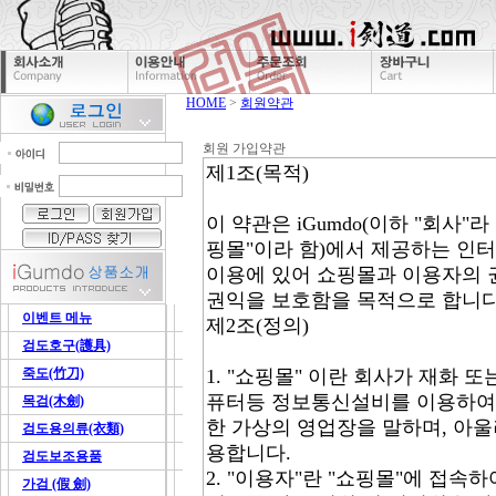
HOME
>
회원약관
회원 가입약관
이벤트 메뉴
검도호구(護具)
죽도(竹刀)
목검(木劍)
검도용의류(衣類)
검도보조용품
가검 (假 劍)