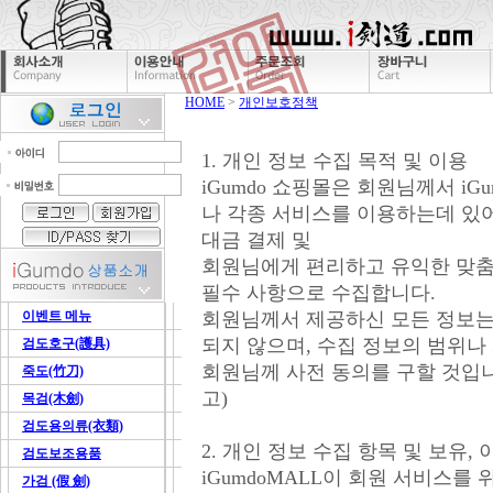
HOME
>
개인보호정책
1. 개인 정보 수집 목적 및 이용
iGumdo 쇼핑몰은 회원님께서 iG
나 각종 서비스를 이용하는데 있어,
대금 결제 및
회원님에게 편리하고 유익한 맞춤
필수 사항으로 수집합니다.
이벤트 메뉴
회원님께서 제공하신 모든 정보는
되지 않으며, 수집 정보의 범위나
검도호구(護具)
회원님께 사전 동의를 구할 것입니다.
죽도(竹刀)
고)
목검(木劍)
검도용의류(衣類)
2. 개인 정보 수집 항목 및 보유,
검도보조용품
iGumdoMALL이 회원 서비스를
가검 (假 劍)