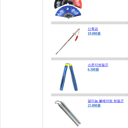
신축검
19,000원
스폰지쌍절곤
6,500원
알미늄 볼베어링 쌍절곤
25,000원