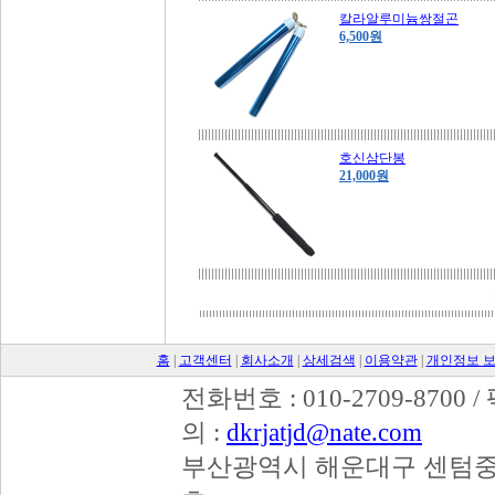
칼라알루미늄쌍절곤
6,500원
호신삼단봉
21,000원
홈
|
고객센터
|
회사소개
|
상세검색
|
이용약관
|
개인정보 
전화번호 : 010-2709-8700 /
의 :
dkrjatjd@nate.com
부산광역시 해운대구 센텀중앙