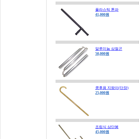
플라스틱 톤파
41,000원
알루미늄 삼절곤
50,000원
쿵후용 지팡이(단장)
25,000원
조립식 삼단봉
45,000원