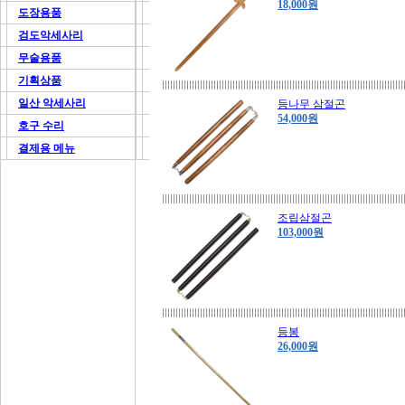
18,000원
도장용품
검도악세사리
무술용품
기획상품
일산 악세사리
등나무 삼절곤
54,000원
호구 수리
결제용 메뉴
조립삼절곤
103,000원
등봉
26,000원