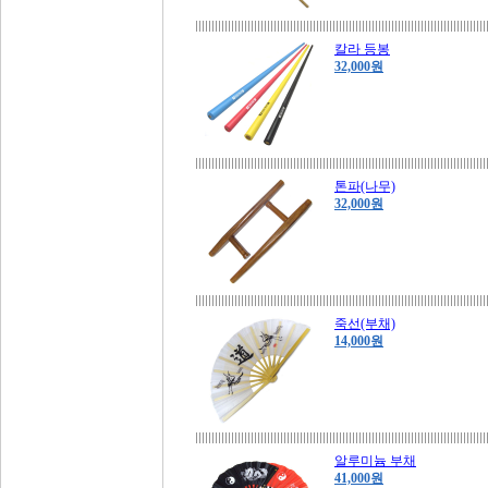
칼라 등봉
32,000원
톤파(나무)
32,000원
죽선(부채)
14,000원
알루미늄 부채
41,000원