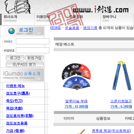
HOME
>
무술용품
>
병장기류
총 42개의 상품이 있습
매장 베스트
이벤트 메뉴
검도호구(護具)
죽도(竹刀)
알루미늄 부채
스폰지쌍절곤
가격 : 41,000원
가격 : 6,500원
목검(木劍)
검도용의류(衣類)
이미지
상품정보
카테
검도보조용품
가검 (假 劍)
쿵후용 목검(우슈용목검)