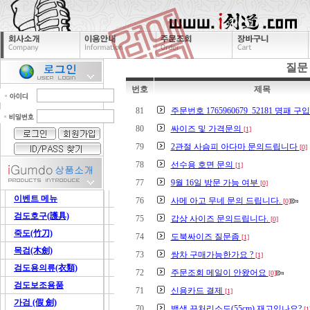
질문
번호
제목
81
주문번호 1765960679_52181 명패 구
80
싸이즈 및 가격문의
[1]
79
2관절 사슴피 아다마 문의드립니다
[0]
78
선수용 호면 문의
[1]
77
9월 16일 방문 가능 여부
[0]
이벤트 메뉴
76
사메 아고 무네 문의 드립니다.
[0]
검도호구(護具)
75
갑상 사이즈 문의드립니다.
[0]
죽도(竹刀)
74
도북싸이즈 질문좀
[1]
목검(木劍)
73
쌍차 구매가능한가요 ?
[1]
검도용의류(衣類)
72
주문조회 메일이 안왔어요
[0]
검도보조용품
71
신용카드 결제
[1]
가검 (假 劍)
70
백색 끈처리소도(55cm) 재고있나요?
[1