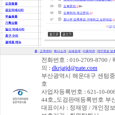
도장용품
69
도복문의
[1]
검도악세사리
68
도복하의 재고문의
[1]
무술용품
67
참나무 압축목검 구매하고 싶은데요
[1
기획상품
1
[2]
[
일산 악세사리
호구 수리
결제용 메뉴
홈
|
고객센터
|
회사소개
|
상세검색
|
이용약관
|
개인정보 보
전화번호 : 010-2709-8700 /
의 :
dkrjatjd@nate.com
부산광역시 해운대구 센텀중앙로
호
사업자등록번호 : 621-10-008
44호,,도검판매등록번호 부
대표이사 : 정재영 / 개인정보