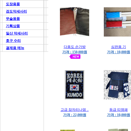
도장용품
검도악세사리
무술용품
기획상품
일산 악세사리
호구 수리
다용도 손가방
심판용 기
결제용 메뉴
가격 : 150,000원
가격 : 10,000원
고급 잠자리나염 ..
등급 띠명패
가격 : 22,000원
가격 : 10,000원