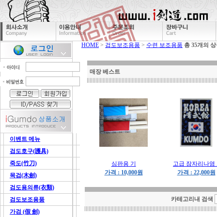
HOME
>
검도보조용품
>
수련 보조용품
총 35개의 
매장 베스트
이벤트 메뉴
검도호구(護具)
죽도(竹刀)
심판용 기
고급 잠자리나염 .
가격 : 10,000원
가격 : 22,000원
목검(木劍)
검도용의류(衣類)
카테고리내 검색
검도보조용품
가검 (假 劍)