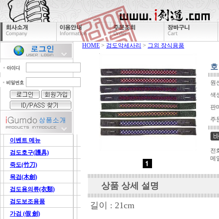
HOME
>
검도악세사리
>
그외 장식용품
호
원
색
판
주
이벤트 메뉴
전화
검도호구(護具)
메
죽도(竹刀)
목검(木劍)
상품 상세 설명
검도용의류(衣類)
검도보조용품
길이 : 21cm
가검 (假 劍)