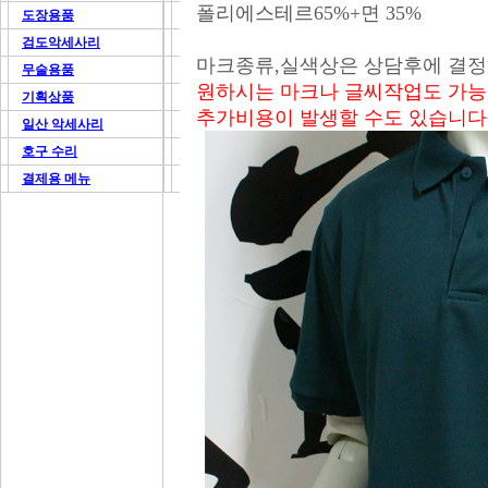
폴리에스테르65%+면 35%
도장용품
검도악세사리
마크종류,실색상은 상담후에 결
무술용품
원하시는 마크나 글씨작업도 가
기획상품
추가비용이 발생할 수도 있습니다
일산 악세사리
호구 수리
결제용 메뉴