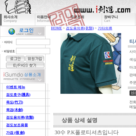
HOME
>
검도용의류(衣類)
>
기타의류
티
사
색
마
판
주문
이벤트 메뉴
검도호구(護具)
전화문
죽도(竹刀)
메일
목검(木劍)
검도용의류(衣類)
상품 상세 설명
검도보조용품
30수 P.K폴로티셔츠입니다
가검 (假 劍)