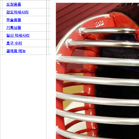
도장용품
검도악세사리
무술용품
기획상품
일산 악세사리
호구 수리
결제용 메뉴