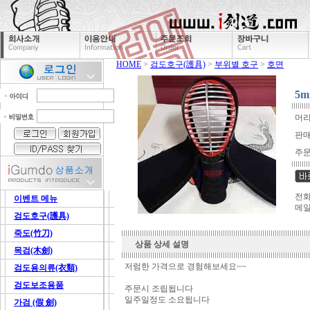
HOME
>
검도호구(護具)
>
부위별 호구
>
호면
5
머
판
주문
전화문
이벤트 메뉴
메일
검도호구(護具)
죽도(竹刀)
상품 상세 설명
목검(木劍)
저럼한 가격으로 경험해보세요~~
검도용의류(衣類)
검도보조용품
주문시 조립됩니다
일주일정도 소요됩니다
가검 (假 劍)