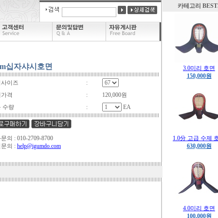
카테고리 BEST
mm십자샤시호면
3.0미리 호면
150,000원
리사이즈
:
매가격
:
120,000원
 수량
:
EA
의 : 010-2709-8700
1.0分 고급 수제 
문의 :
help@igumdo.com
630,000원
4.0미리 호면
100,000원