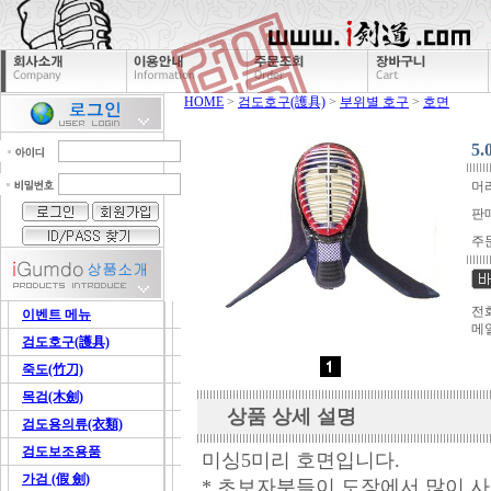
HOME
>
검도호구(護具)
>
부위별 호구
>
호면
5
머리
판
주
전화
이벤트 메뉴
메
검도호구(護具)
죽도(竹刀)
목검(木劍)
상품 상세 설명
검도용의류(衣類)
검도보조용품
미싱5미리 호면입니다.
가검 (假 劍)
* 초보자분들이 도장에서 많이 