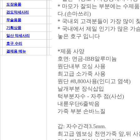
도장용품
* 마모가 잘되는 부분에는 수제
검도악세사리
다.(손마쓰리)
무술용품
* 국내외 고객분들이 가장 많이 
기획상품
* 국내에서 제일 인기가 많은 
놓은 호구 입니다
일산 악세사리
호구 수리
*제품 사양
결제용 메뉴
호면: 면금-IBB알루미늄
원단내부 모싱 사용
최고급 소가죽 사용
원단 #8,800사용(인디고 염색)
날개부분 장식삽입
턱부분자수 - 자주 점(사선)
내륜우단6줄박음
가죽 부분 손바느질
갑: 자수간격3.5mm.
최고급 엠보싱 천연가죽 앞,뒤 사