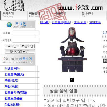
HOME
>
검도호구(護具)
>
호구 세트
>
일반호구
2
머리
판
주
전화
이벤트 메뉴
메
검도호구(護具)
죽도(竹刀)
목검(木劍)
상품 상세 설명
검도용의류(衣類)
검도보조용품
* 2.5미리 일반호구 입니다.
가검 (假 劍)
* 일반 미싱호구사양중에서 가장